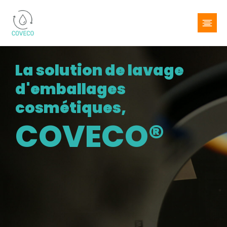
La solution de
lavage
d'emballages
cosmétiques,
COVECO®